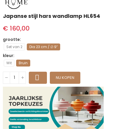
Japanse stijl hars wandlamp HL654
€ 160,00
grootte
Set van 2
Dia 23 cm / ∅ 9″
kleur
Wit
Bruin
NU KOPEN