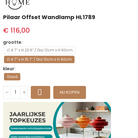
Pilaar Offset Wandlamp HL1789
€ 116,00
grootte
∅ 4.7″ x H 23.6″ / Dia 12cm x H 60cm
∅ 4.7″ x H 15.7″ / Dia 12cm x H 40cm
kleur
Goud
NU KOPEN