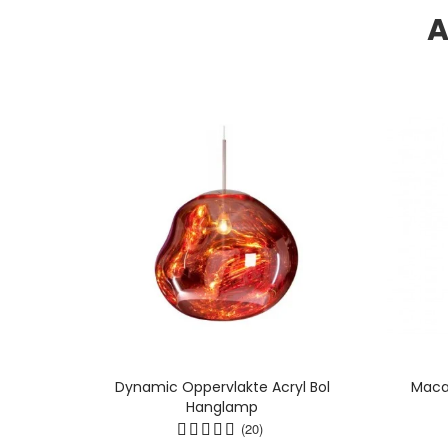
A
ormige
Dynamic Oppervlakte Acryl Bol
Maca
ndige
Hanglamp
en
(20)