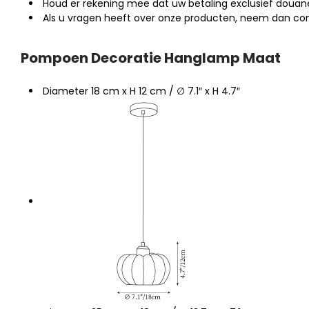
Houd er rekening mee dat uw betaling exclusief douane
Als u vragen heeft over onze producten, neem dan co
Pompoen Decoratie Hanglamp Maat
Diameter 18 cm x H 12 cm / ∅ 7.1″ x H 4.7″