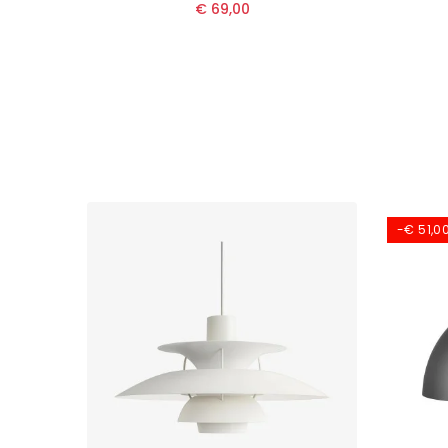
€ 69,00
-€ 51,0