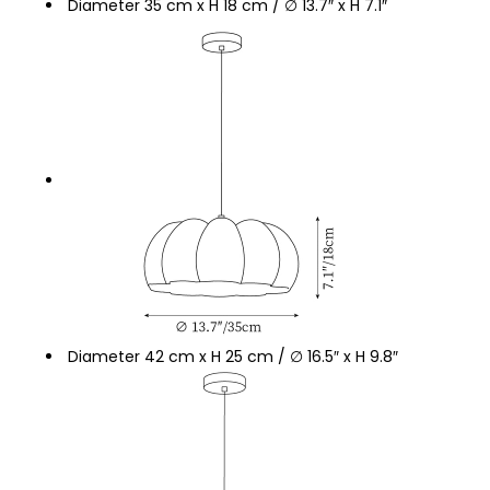
Diameter 35 cm x H 18 cm / ∅ 13.7″ x H 7.1″
Diameter 42 cm x H 25 cm / ∅ 16.5″ x H 9.8″