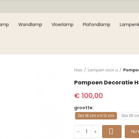
lamp
Wandlamp
Vloerlamp
Plafondlamp
Lampen
Huis
Lampen voor u
Pompoe
Pompoen Decoratie 
€ 100,00
grootte
Dia 18 cm x H 12 cm
Dia 35 c
NU 