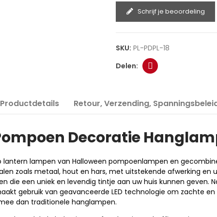
Schrijf je beoordeling
SKU:
PL-PDPL-18
Productdetails
Retour, Verzending, Spanningsbelei
Pompoen
Decoratie Hanglam
k o lantern lampen van Halloween pompoenlampen en gecombinee
ialen zoals metaal, hout en hars, met uitstekende afwerking e
ie een uniek en levendig tintje aan uw huis kunnen geven. Naas
aakt gebruik van geavanceerde LED technologie om zachte en w
r mee dan traditionele hanglampen.