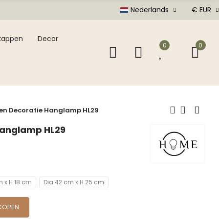
Nederlands
€ EUR
kappen
Decor
0
0
n Decoratie Hanglamp HL29
Hanglamp HL29
m x H 18 cm
Dia 42 cm x H 25 cm
KOPEN