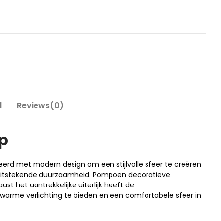
d
Reviews(0)
p
rd met modern design om een stijlvolle sfeer te creëren
n uitstekende duurzaamheid. Pompoen decoratieve
t het aantrekkelijke uiterlijk heeft de
arme verlichting te bieden en een comfortabele sfeer in