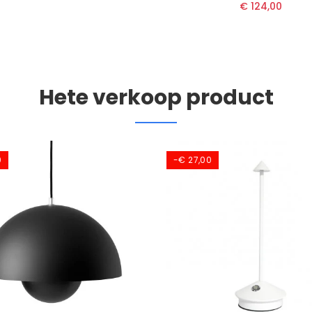
€ 124,00
Hete verkoop product
0
-€ 27,00