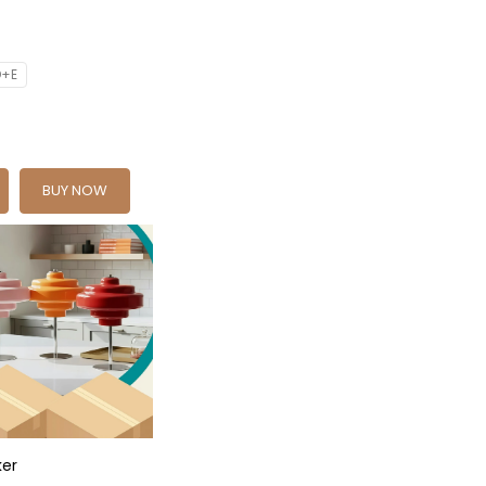
D+E
BUY NOW
ker