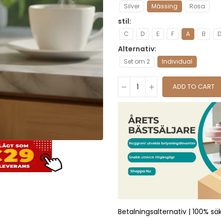
Silver
Mässing
Rosa
stil
C
D
E
F
A
B
Alternativ
Set om 2
Individual
ADD TO CART
Betalningsalternativ | 100% sä