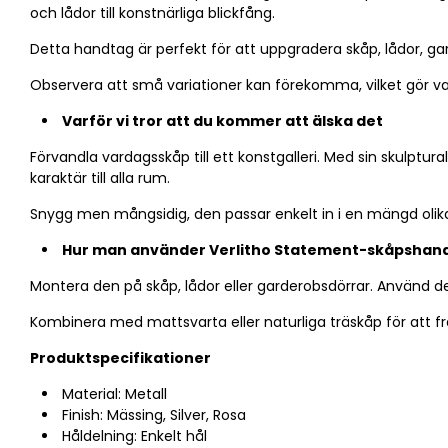
och lådor till konstnärliga blickfång.
Detta handtag är perfekt för att uppgradera skåp, lådor, garde
Observera att små variationer kan förekomma, vilket gör va
Varför vi tror att du kommer att älska det
Förvandla vardagsskåp till ett konstgalleri. Med sin skulptur
karaktär till alla rum.
Snygg men mångsidig, den passar enkelt in i en mängd olika in
Hur man använder Verlitho Statement-skåpshan
Montera den på skåp, lådor eller garderobsdörrar. Använd den
Kombinera med mattsvarta eller naturliga träskåp för att fr
Produktspecifikationer
Material: Metall
Finish:
Mässing, Silver, Rosa
Håldelning: Enkelt hål