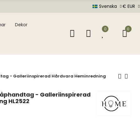
Svenska
€ EUR
mar
Dekor
0
0
tag - Galleriinspirerad Hårdvara Heminredning
kåphandtag - Galleriinspirerad
ng HL2522