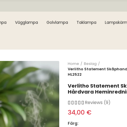
mpa
Vägglampa
Golvlampa
Taklampa
Lampskär
Home
Beslag
Verlitho Statement Skåphand
HL2522
Verlitho Statement S
Hårdvara Heminredni
Reviews (9)
34,00 €
Färg