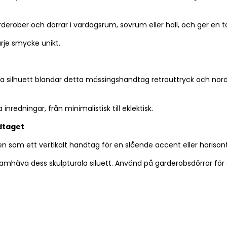
rober och dörrar i vardagsrum, sovrum eller hall, och ger en touch
rje smycke unikt.
ala silhuett blandar detta mässingshandtag retrouttryck och nordi
redningar, från minimalistisk till eklektisk.
dtaget
 som ett vertikalt handtag för en slående accent eller horisontel
amhäva dess skulpturala siluett. Använd på garderobsdörrar för a