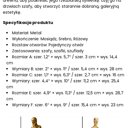
drewna, aby podkreślić jego rzeźbiarską sylwetkę. Użyj go na
drzwiach szafy, aby stworzyć starannie dobraną, galeryjną
estetykę.
Specyfikacja produktu
Materiał: Metal
Wykończenie:
Mosiądz, Srebro, Różowy
Rozstaw otworów: Pojedynczy otwór
Zastosowania: szafy, szafki, szuflady
Rozmiar A: szer. 1,2″ × wys. 5,7″ / szer. 3 cm × wys. 14,4
cm
Wymiary B: szer. 2″ × wys. 11″ / szer. 5,4 cm × wys. 28 cm
Rozmiar C: szer. 1,1″ × wys. 6,3″ / szer. 2,7 cm × wys. 16 cm
Wymiary: szer. 4,4″ × wys. 10″ / szer. 11,2 cm × wys. 25,4
cm
Rozmiar E: szer. 4,9″ × wys. 11,3″ / szer. 12,5 cm × wys. 28,7
cm
Wymiary F: szer. 6″ × wys. 9″ / szer. 15,4 cm × wys. 23 cm