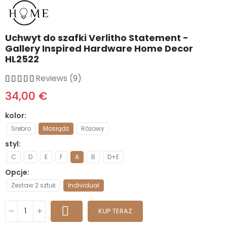
Uchwyt do szafki Verlitho Statement -
Gallery Inspired Hardware Home Decor
HL2522
Reviews (9)
34,00 €
kolor
Srebro
Mosiądz
Różowy
styl
C
D
E
F
A
B
D+E
Opcje
Zestaw 2 sztuk
Individual
KUP TERAZ