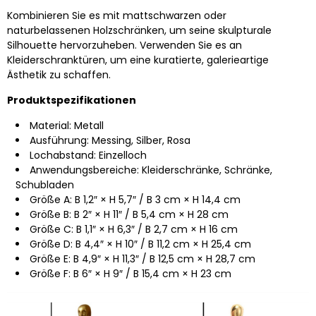
Kombinieren Sie es mit mattschwarzen oder
naturbelassenen Holzschränken, um seine skulpturale
Silhouette hervorzuheben. Verwenden Sie es an
Kleiderschranktüren, um eine kuratierte, galerieartige
Ästhetik zu schaffen.
Produktspezifikationen
Material: Metall
Ausführung:
Messing, Silber, Rosa
Lochabstand: Einzelloch
Anwendungsbereiche: Kleiderschränke, Schränke,
Schubladen
Größe A: B 1,2″ × H 5,7″ / B 3 cm × H 14,4 cm
Größe B: B 2″ × H 11″ / B 5,4 cm × H 28 cm
Größe C: B 1,1″ × H 6,3″ / B 2,7 cm × H 16 cm
Größe D: B 4,4″ × H 10″ / B 11,2 cm × H 25,4 cm
Größe E: B 4,9″ × H 11,3″ / B 12,5 cm × H 28,7 cm
Größe F: B 6″ × H 9″ / B 15,4 cm × H 23 cm