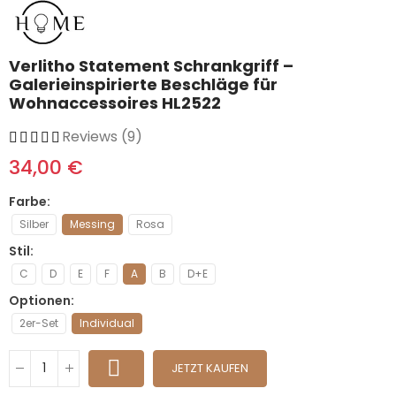
Verlitho Statement Schrankgriff –
Galerieinspirierte Beschläge für
Wohnaccessoires HL2522
Reviews (9)
34,00 €
Farbe
Silber
Messing
Rosa
Stil
C
D
E
F
A
B
D+E
Optionen
2er-Set
Individual
JETZT KAUFEN