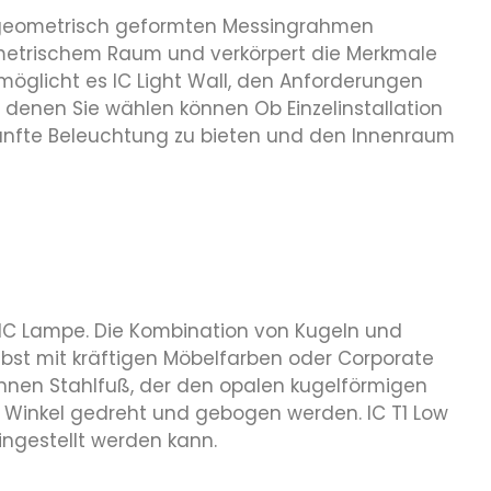
nem geometrisch geformten Messingrahmen
eometrischem Raum und verkörpert die Merkmale
möglicht es IC Light Wall, den Anforderungen
s denen Sie wählen können Ob Einzelinstallation
 sanfte Beleuchtung zu bieten und den Innenraum
r IC Lampe. Die Kombination von Kugeln und
selbst mit kräftigen Möbelfarben oder Corporate
 dünnen Stahlfuß, der den opalen kugelförmigen
 Winkel gedreht und gebogen werden. IC T1 Low
ingestellt werden kann.