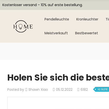
Kostenloser versand – 10% auf erste bestellung.
Pendelleuchte
Kronleuchter
T
Meistverkauft
Bestbewertet
Holen Sie sich die best
ic licht
Posted by
Shawn Xiao
05.12.2022
6182