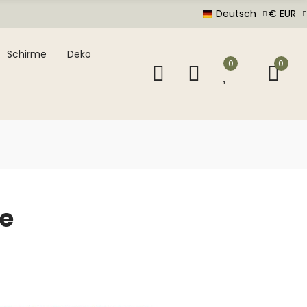
Deutsch
€ EUR
Schirme
Deko
0
0
se