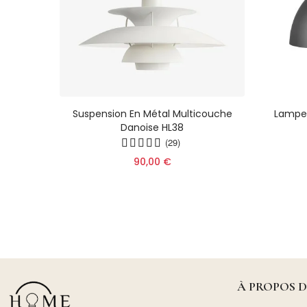
 Lampe
Suspension En Métal Multicouche
Lampe
couche
Danoise HL38
179
(29)
90,00 €
À PROPOS 