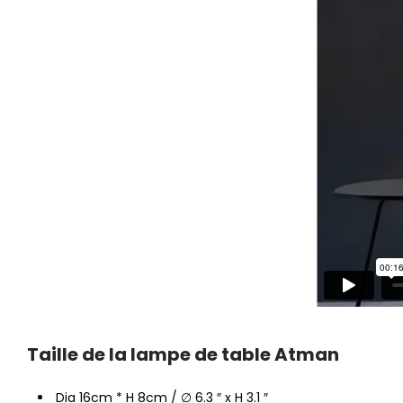
Taille de la lampe de table Atman
Dia 16cm * H 8cm / ∅ 6.3 ″ x H 3.1 ″