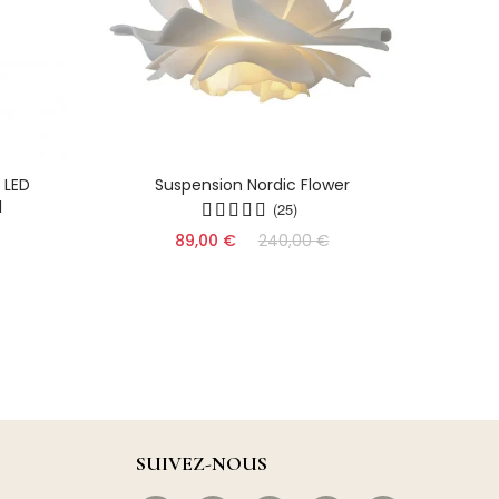
 LED
Suspension Nordic Flower
Dyn
l
(25)
89,00 €
240,00 €
SUIVEZ-NOUS