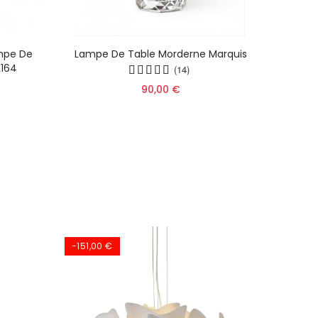
mpe De
Lampe De Table Morderne Marquis
Lamp
L164
Champ
(14)
90,00 €
-151,00 €