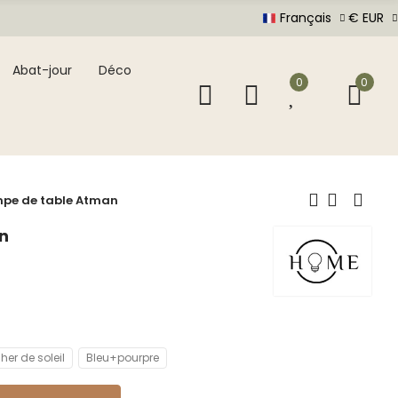
Français
€ EUR
Abat-jour
Déco
0
0
pe de table Atman
n
er de soleil
Bleu+pourpre