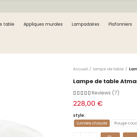
e table
Appliques murales
Lampadaires
Plafonniers
Accueil
lampe de table
Lam
Lampe de table Atma
Reviews (7)
228,00 €
style
Lumière chaude
Rouge couch