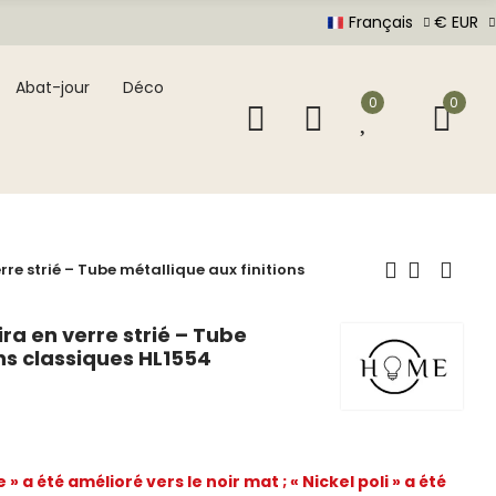
Français
€ EUR
Abat-jour
Déco
0
0
re strié – Tube métallique aux finitions
ra en verre strié – Tube
ons classiques HL1554
» a été amélioré vers le noir mat ; « Nickel poli » a été