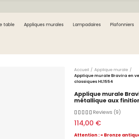
e table
Appliques murales
Lampadaires
Plafonniers
Accueil
Applique murale
Applique murale Bravira en ver
classiques HL1554
Applique murale Bravi
métallique aux finiti
Reviews (9)
114,00 €
Attention : « Bronze antique 