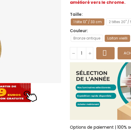
amélioré vers le chrome.
Taille
1 tête 13" / 33 cm
2 têtes 20" 
Couleur
Bronze antique
Laiton vieilli
ACH
Options de paiement | 100% s