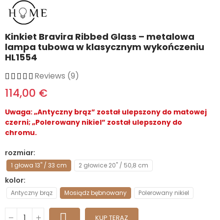
Kinkiet Bravira Ribbed Glass – metalowa
lampa tubowa w klasycznym wykończeniu
HL1554
Reviews (9)
114,00 €
Uwaga: „Antyczny brąz” został ulepszony do matowej
czerni; „Polerowany nikiel” został ulepszony do
chromu.
rozmiar
1 głowa 13" / 33 cm
2 głowice 20" / 50,8 cm
kolor
Antyczny brąz
Mosiądz bębnowany
Polerowany nikiel
KUP TERAZ