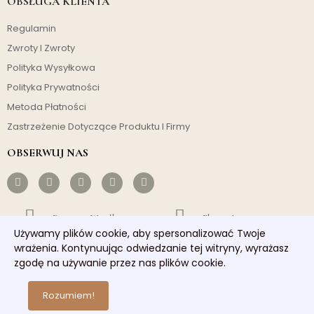
OBSŁUGA KLIENTA
Regulamin
Zwroty I Zwroty
Polityka Wysyłkowa
Polityka Prywatności
Metoda Płatności
Zastrzeżenie Dotyczące Produktu I Firmy
OBSERWUJ NAS
Darmowa Wysyłka
Ekonomiczny
Używamy plików cookie, aby spersonalizować Twoje
Szybka Wysyłka
Dobra Obsługa
wrażenia. Kontynuując odwiedzanie tej witryny, wyrażasz
zgodę na używanie przez nas plików cookie.
Copyright © 2026 homelights. Wszelkie prawa zastrzeżone.
Rozumiem!