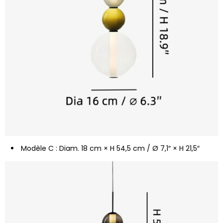
Modèle C : Diam. 18 cm × H 54,5 cm / Ø 7,1″ × H 21,5″