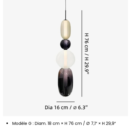
Modèle G : Diam. 18 cm × H 76 cm / Ø 7,1″ × H 29,9″