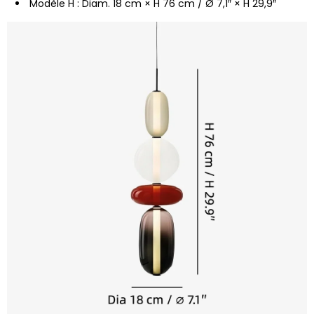
Modèle H : Diam. 18 cm × H 76 cm / Ø 7,1″ × H 29,9″