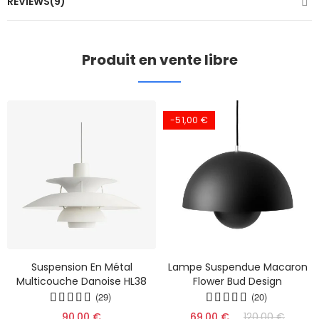
REVIEWS(9)
Produit en vente libre
-51,00 €
Suspension En Métal
Lampe Suspendue Macaron
Multicouche Danoise HL38
Flower Bud Design
(29)
(20)
90,00 €
69,00 €
120,00 €