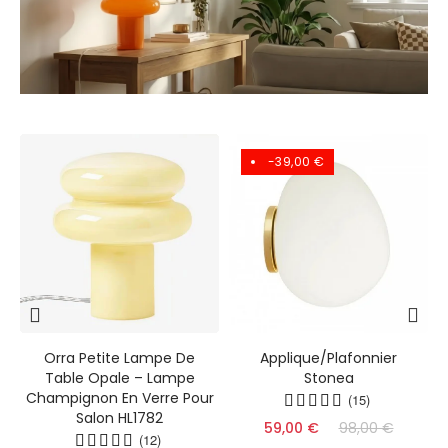
-39,00 €
e
Orra Petite Lampe De
Applique/Plafonnier
Table Opale – Lampe
Stonea
Champignon En Verre Pour
(15)
Salon HL1782
59,00 €
98,00 €
(12)