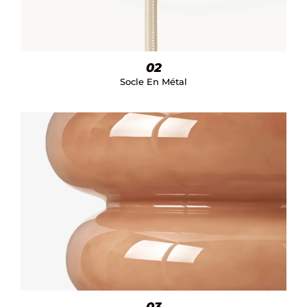
02
Socle En Métal
03