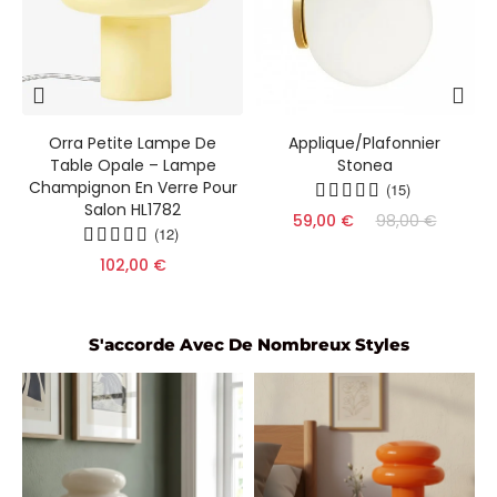
e
Orra Petite Lampe De
Applique/Plafonnier
Table Opale – Lampe
Stonea
Champignon En Verre Pour
(15)
Salon HL1782
59,00 €
98,00 €
(12)
102,00 €
S'accorde Avec De Nombreux Styles