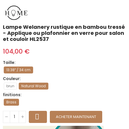
Lampe Welanery rustique en bambou tressé
- Applique ou plafonnier en verre pour salon
et couloir HL2537
104,00 €
Taille
13.38ʺ / 34 cm
Couleur
brun
Natural Wood
finitions
Brass
ACHETER MAINTENANT