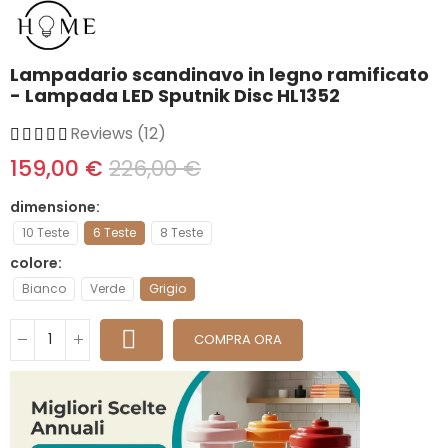
Lampadario scandinavo in legno ramificato
- Lampada LED Sputnik Disc HL1352
Reviews (12)
159,00 €
226,00 €
dimensione
10 Teste
6 Teste
8 Teste
colore
Bianco
Verde
Grigio
COMPRA ORA