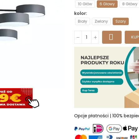
10 Głów
6 Głowy
8 Główy
kolor
Biały
Zielony
Szary
KUP
Opcje płatności | 100% bezpi