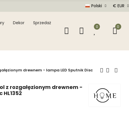
Polski
€ EUR
ry
Dekor
Sprzedaż
0
0
gałęzionym drewnem - lampa LED Sputnik Disc
ol z rozgałęzionym drewnem -
c HL1352