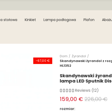
a stołowa
Kinkiet
Lampa podłogowa
Plafon
Abażu
Dom
Żyrandol
-67,00 €
Skandynawski żyrandol z roz
HL1352
Skandynawski żyrand
lampa LED Sputnik Dis
Reviews (12)
159,00 €
226,00 €
rozmiar