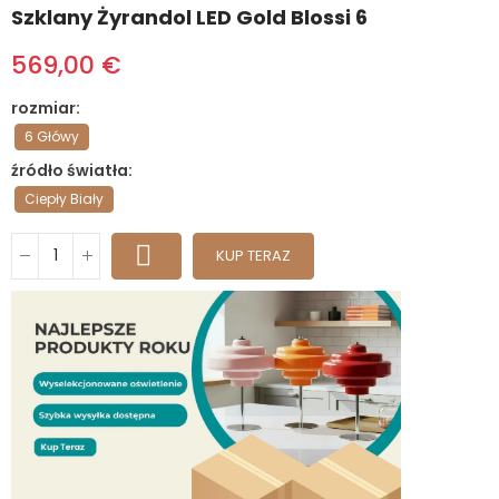
Szklany Żyrandol LED Gold Blossi 6
569,00 €
rozmiar
6 Główy
źródło światła
Ciepły Biały
KUP TERAZ