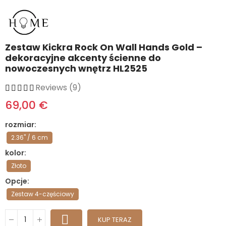
Zestaw Kickra Rock On Wall Hands Gold –
dekoracyjne akcenty ścienne do
nowoczesnych wnętrz HL2525
Reviews (9)
69,00 €
rozmiar
2.36" / 6 cm
kolor
Złoto
Opcje
Zestaw 4-częściowy
KUP TERAZ