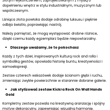
złotym wykończeniem, zaprojektowanym z myślą o
dopełnieniu wnętrz w stylu industrialnym, muzycznym lub
współczesnym.
Lśniąca złota powłoka dodaje odrobinę luksusu i pięknie
odbija światło, poprawiając nastrój.
Należy pamiętać, że mogą występować drobne różnice,
dzięki czemu każdy egzemplarz będzie niepowtarzalny.
Dlaczego uważamy, że to pokochasz
Każdy z tych dzieł, inspirowanych kulturą rock and rolla i
symboliką gestów, opowiada historię buntu, kreatywności i
samoekspresji.
Zestaw czterech wskazówek dodaje ścianom głębi i ruchu,
zmieniając zwykłe powierzchnie w starannie dobrane galerie.
Jak stylizować zestaw Kickra Rock On Wall Hands
Gold
Kompletny zestaw pozwala na kreatywną aranżację i spójny
motyw dekoracyjny, zapewniając wizualną harmonię.