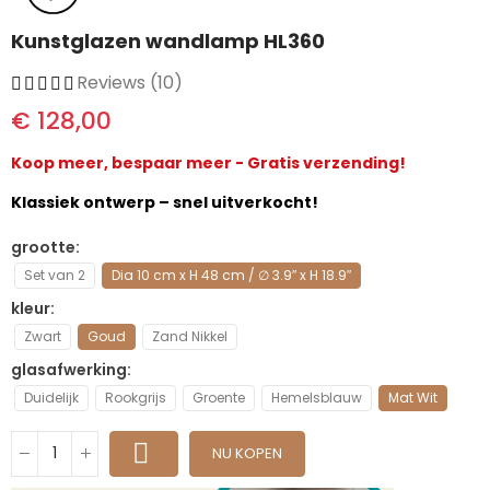
Kunstglazen wandlamp HL360
Reviews (10)
€ 128,00
Koop meer, bespaar meer - Gratis verzending!
Klassiek ontwerp – snel uitverkocht!
grootte
Set van 2
Dia 10 cm x H 48 cm / ∅ 3.9″ x H 18.9″
kleur
Zwart
Goud
Zand Nikkel
glasafwerking
Duidelijk
Rookgrijs
Groente
Hemelsblauw
Mat Wit
NU KOPEN