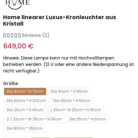
Home linearer Luxus-Kronleuchter aus
Kristall
Reviews (2)
649,00 €
Hinweis: Diese Lampe kann nur mit Hochvoltlampen
betrieben werden. (12 V oder eine andere Niederspannung ist
nicht verfügbar.)
Größe
Dia 40cm * H 75cm
Dia 40cm * H 65cm
Dia 60cm * H 200cm
Dia 40cm * H 65cm
Dia 25cm * H 45cm
L 25cm* W 25cm * H 35cm
2. L 25cm * W 25cm * H 35cm
Dia 25cm * H 60cm
Dia 80cm * 250cm