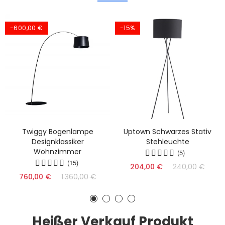
-600,00 €
-15%
Twiggy Bogenlampe
Uptown Schwarzes Stativ
Designklassiker
Stehleuchte
Wohnzimmer
(5)
(15)
204,00 €
240,00 €
760,00 €
1.360,00 €
Heißer Verkauf Produkt