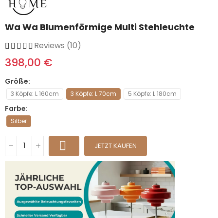
Wa Wa Blumenförmige Multi Stehleuchte
Reviews (10)
398,00 €
Größe
3 Köpfe: L 160cm
3 Köpfe: L 70cm
5 Köpfe: L 180cm
Farbe
Silber
JETZT KAUFEN