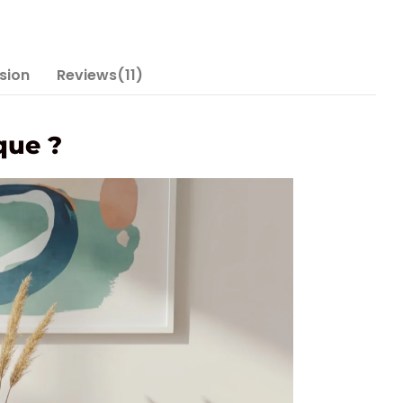
nsion
Reviews(11)
que ?