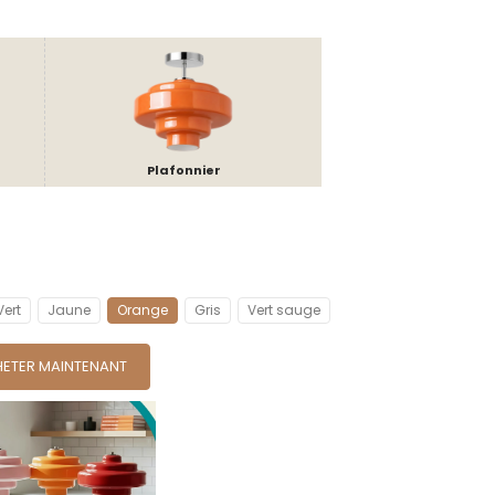
Plafonnier
Vert
Jaune
Orange
Gris
Vert sauge
ETER MAINTENANT