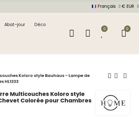
Français
€ EUR
Abat-jour
Déco
0
0
icouches Koloro style Bauhaus - Lampe de
s HL1333
re Multicouches Koloro style
Chevet Colorée pour Chambres