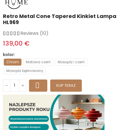
Retro Metal Cone Tapered Kinkiet Lampa
HL969
Reviews (10)
139,00 €
kolor
Chrom
Matowa czerń
Mosiądz i czerń
Mosiądz bębnowany
KUP TERAZ