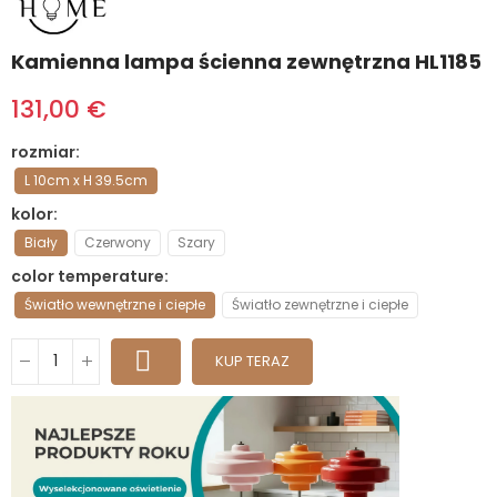
Kamienna lampa ścienna zewnętrzna HL1185
131,00 €
rozmiar
L 10cm x H 39.5cm
kolor
Biały
Czerwony
Szary
color temperature
Światło wewnętrzne i ciepłe
Światło zewnętrzne i ciepłe
KUP TERAZ