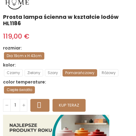
Prosta lampa ścienna w kształcie lodów
HL1186
119,00 €
rozmiar
Dia 19cm x H 43cm
kolor
Czarny
Zielony
Szary
Pomarańczowy
Różowy
color temperature
Ciepłe światło
KUP TERAZ