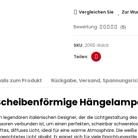
Vergleichen Sie
Zur Wu
Bewertung:
(5)
SKU:
2065-Balck
ails zum Produkt
Rückgabe, Versand, Spannungsrich
Scheibenförmige Hängelamp
legendären italienischen Designer, der die Lichtgestaltung des 2
soren verbunden ist, um einen perfekten, scheinbar schwerelose
ftes, diffuses Licht, ideal für eine warme Atmosphäre. Die weiß
ichtetes Licht abgibt. Er eignet sich für viele Einrichtungsstil