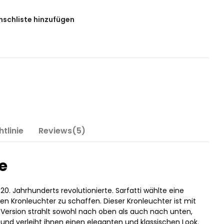
nschliste hinzufügen
tlinie
Reviews(5)
e
0. Jahrhunderts revolutionierte. Sarfatti wählte eine
n Kronleuchter zu schaffen. Dieser Kronleuchter ist mit
e Version strahlt sowohl nach oben als auch nach unten,
e und verleiht ihnen einen eleganten und klassischen Look.