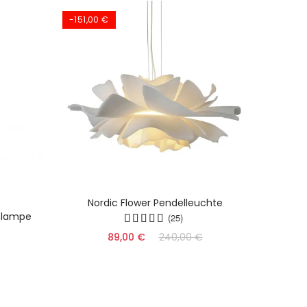
-151,00 €
Nordic Flower Pendelleuchte
Dy
hlampe
(25)
89,00 €
240,00 €