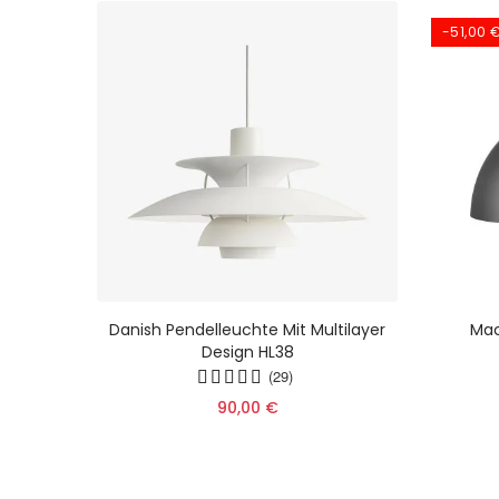
-51,00 
chte –
Danish Pendelleuchte Mit Multilayer
Mac
ge
Design HL38
r Die
(29)
90,00 €