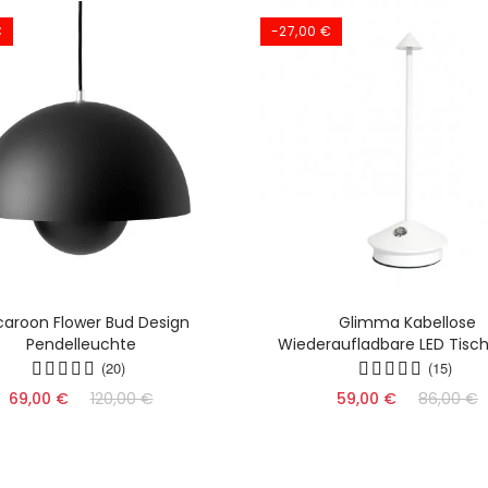
€
-27,00 €
aroon Flower Bud Design
Glimma Kabellose
Pendelleuchte
Wiederaufladbare LED Tisc
(20)
(15)
69,00 €
120,00 €
59,00 €
86,00 €