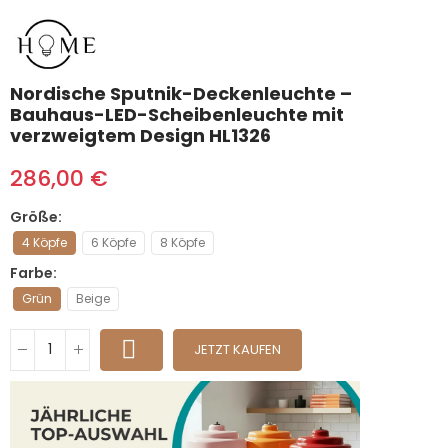
Nordische Sputnik-Deckenleuchte –
Bauhaus-LED-Scheibenleuchte mit
verzweigtem Design HL1326
286,00 €
Größe
4 Köpfe
6 Köpfe
8 Köpfe
Farbe
Grün
Beige
JETZT KAUFEN