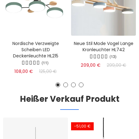
Nordische Verzweigte
Neue Stil Mode Vogel Lange
Scheiben LED
Kronleuchter HL742
Deckenleuchte HL215
(13)
(11)
209,00 €
299,00 €
108,00 €
125,00 €
Heißer Verkauf Produkt
-51,00 €