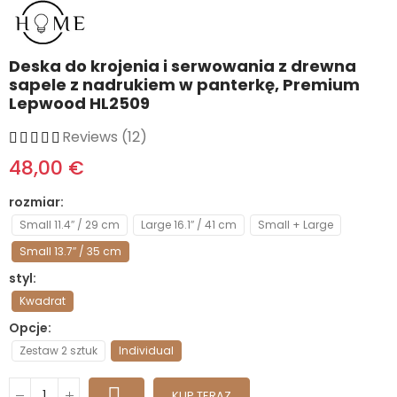
Deska do krojenia i serwowania z drewna
sapele z nadrukiem w panterkę, Premium
Lepwood HL2509
Reviews (12)
48,00 €
rozmiar
Small 11.4″ / 29 cm
Large 16.1″ / 41 cm
Small + Large
Small 13.7″ / 35 cm
styl
Kwadrat
Opcje
Zestaw 2 sztuk
Individual
KUP TERAZ