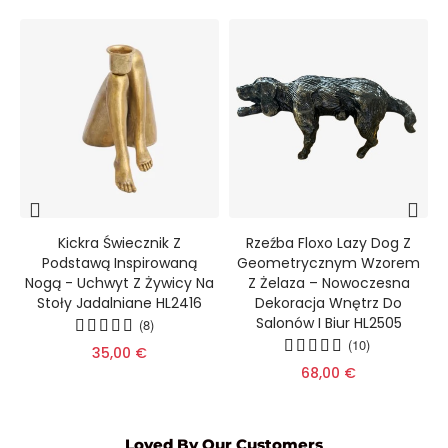
Kickra Świecznik Z
Rzeźba Floxo Lazy Dog Z
Podstawą Inspirowaną
Geometrycznym Wzorem
Nogą - Uchwyt Z Żywicy Na
Z Żelaza – Nowoczesna
Stoły Jadalniane HL2416
Dekoracja Wnętrz Do
Salonów I Biur HL2505
(8)
(10)
35,00 €
68,00 €
Loved By Our Customers