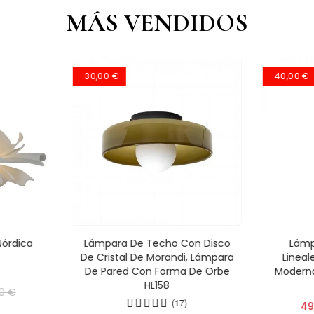
MÁS VENDIDOS
-30,00 €
-40,00 €
Nórdica
Lámpara De Techo Con Disco
Lámp
De Cristal De Morandi, Lámpara
Lineale
De Pared Con Forma De Orbe
Moderno
HL158
0 €
(17)
49