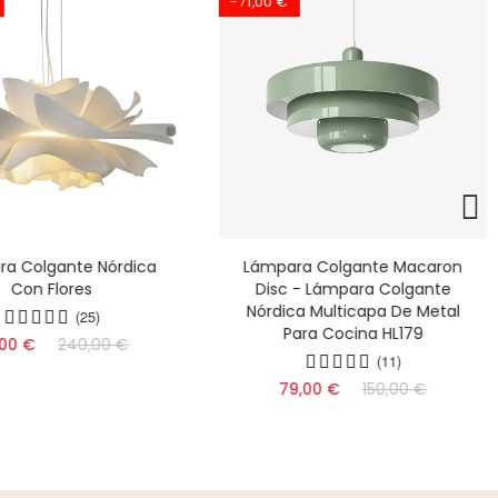
-71,00 €
a Colgante Nórdica
Lámpara Colgante Macaron
Con Flores
Disc - Lámpara Colgante
Nórdica Multicapa De Metal
(25)
Para Cocina HL179
,00 €
240,00 €
(11)
79,00 €
150,00 €