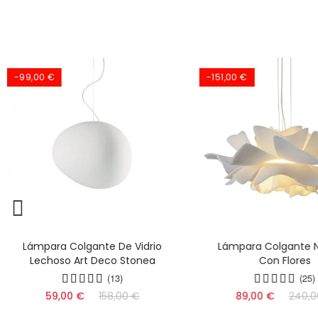
-99,00 €
-151,00 €
Lámpara Colgante De Vidrio
Lámpara Colgante 
Lechoso Art Deco Stonea
Con Flores
(13)
(25)
59,00 €
158,00 €
89,00 €
240,0