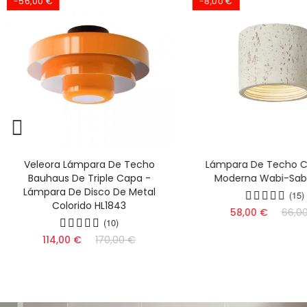
-56,00 €
-8,00 €
Veleora Lámpara De Techo
Lámpara De Techo Ci
Bauhaus De Triple Capa -
Moderna Wabi-Sabi
Lámpara De Disco De Metal
(15)
Colorido HL1843
58,00 €
66,0
(10)
114,00 €
170,00 €