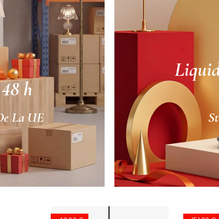
Liqui
 48 h
 De La UE
St