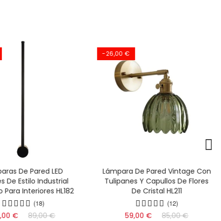
-26,00 €
aras De Pared LED
Lámpara De Pared Vintage Con
s De Estilo Industrial
Tulipanes Y Capullos De Flores
 Para Interiores HL182
De Cristal HL211
(18)
(12)
,00 €
89,00 €
59,00 €
85,00 €