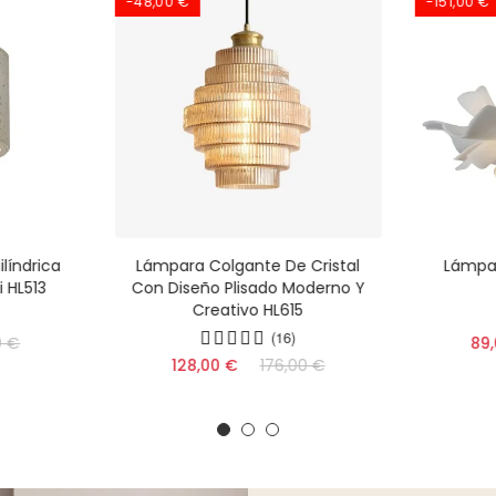
-48,00 €
-151,00 €
líndrica
Lámpara Colgante De Cristal
Lámpar
 HL513
Con Diseño Plisado Moderno Y
Creativo HL615
(16)
0 €
89
128,00 €
176,00 €