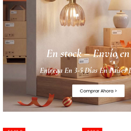
En stock – Envío en
Entrega En 3-5 Días En Países
Comprar Ahora >