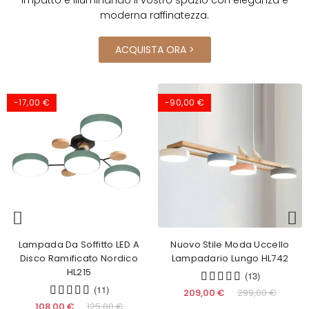
moderna raffinatezza.
ACQUISTA ORA >
-17,00 €
-90,00 €
Lampada Da Soffitto LED A
Nuovo Stile Moda Uccello
Disco Ramificato Nordico
Lampadario Lungo HL742
HL215
(13)
(11)
209,00 €
299,00 €
108,00 €
125,00 €